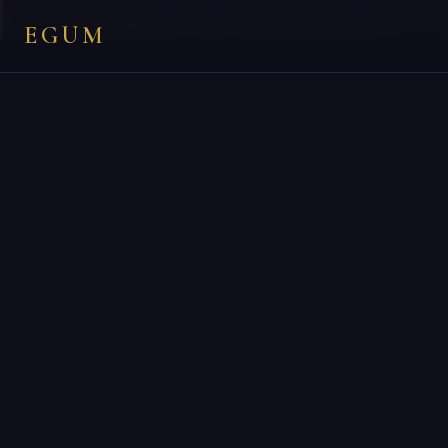
×
You are on
egum.co.bw
— EGUM’s official
Botswana
endpoint.
EGUM