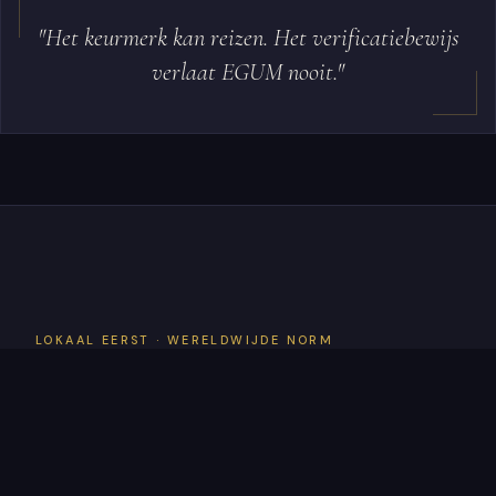
"Het keurmerk kan reizen. Het verificatiebewijs
verlaat EGUM nooit."
LOKAAL EERST · WERELDWIJDE NORM
Uw gemeenschap
informeert de norm.
EGUM certificeert deze.