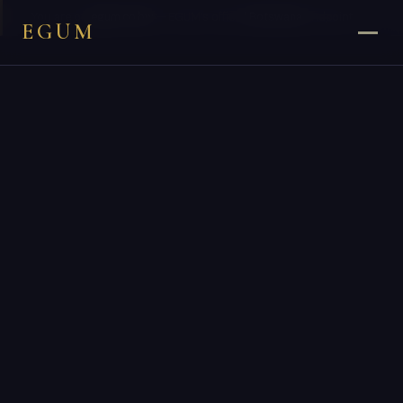
×
You are on
egum.co.bw
— EGUM’s official
Botswana
endpoint.
EGUM