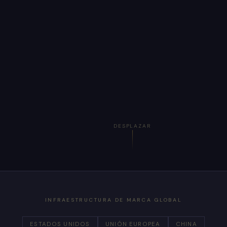
DESPLAZAR
INFRAESTRUCTURA DE MARCA GLOBAL
ESTADOS UNIDOS
UNIÓN EUROPEA
CHINA