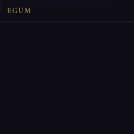
×
You are on
egum.co.bw
— EGUM’s official
Botswana
endpoint.
EGUM