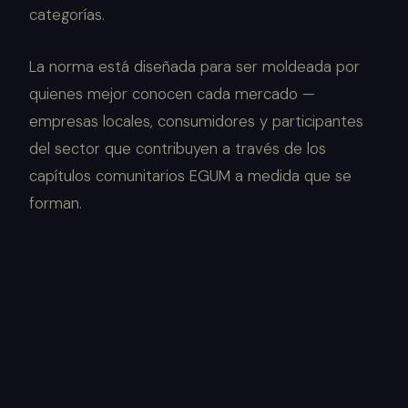
categorías.
La norma está diseñada para ser moldeada por
quienes mejor conocen cada mercado —
empresas locales, consumidores y participantes
del sector que contribuyen a través de los
capítulos comunitarios EGUM a medida que se
forman.
BASADO EN EVIDENCIA
Cada criterio requiere evidencia, no afirmaciones.
Las declaraciones son demostrables, no supuestas.
INFORMADO POR EL SECTOR
Los estándares de categoría se elaboran mediante
consulta con participantes del sector, expertos y