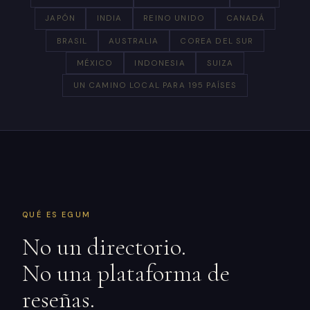
JAPÓN
INDIA
REINO UNIDO
CANADÁ
BRASIL
AUSTRALIA
COREA DEL SUR
MÉXICO
INDONESIA
SUIZA
UN CAMINO LOCAL PARA 195 PAÍSES
QUÉ ES EGUM
No un directorio.
No una plataforma de
reseñas.