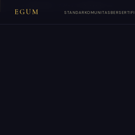
You are on
egum.co.bw
— EGUM’s official
Botswana
endpoint.
EGUM
STANDAR
KOMUNITAS
BERSERTIF